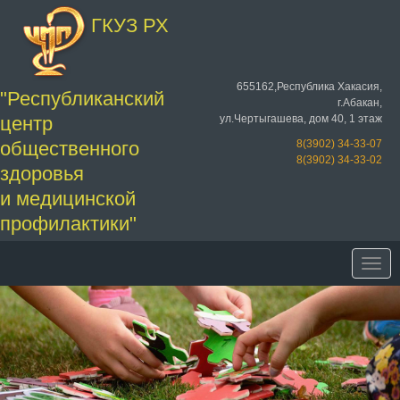
ГКУЗ РХ
655162,Республика Хакасия,
"Республиканский
г.Абакан,
ул.Чертыгашева, дом 40, 1 этаж
центр
8(3902) 34-33-07
общественного
8(3902) 34-33-02
здоровья
и медицинской
профилактики"
Togg
navi